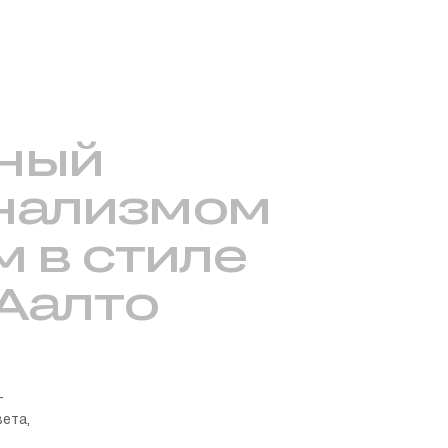
ный
нализмом
м
в стиле
Аалто
—
ета,