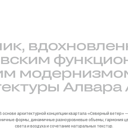
ик,
вдохновлен
авским
функцио
им
модернизмо
тектуры
Алвара
В основе архитектурной концепции квартала «Северный ветер» 
оничные формы, динамичные разноуровневые объемы, гармония цв
света и воздуха и сочетание натуральных текстур.